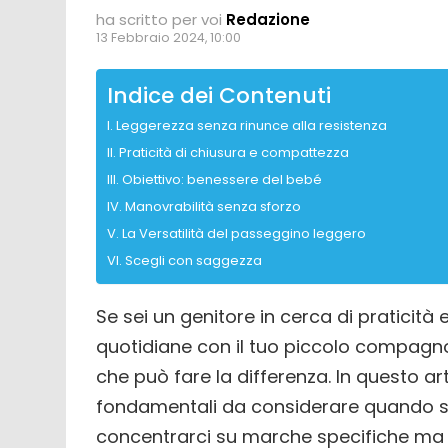
ha scritto per voi
Redazione
13 Febbraio 2024, 10:00
Indice dei Contenuti
Leggerezza senza rinunce alla resistenza
Praticità di chiusura e compattezza
Obiettivo: benessere del bebé
Manovrabilità senza sforzo
La Versatilità del passeggino leggero
Scegli con saggezza
Se sei un genitore in cerca di praticit
quotidiane con il tuo piccolo compagno,
che può fare la differenza. In questo ar
fondamentali da considerare quando si
concentrarci su marche specifiche ma p