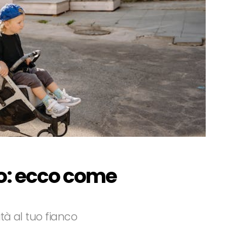
o: ecco come
tà al tuo fianco