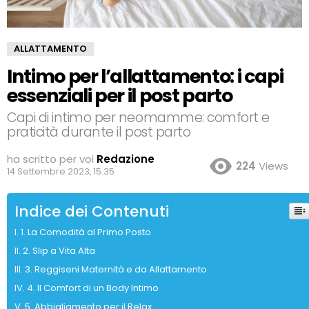
ALLATTAMENTO
Intimo per l’allattamento: i capi
essenziali per il post parto
Capi di intimo per neomamme: comfort e
praticità durante il post parto
ha scritto per voi
Redazione
224
Views
14 Settembre 2023, 15:35
Indice dei Contenuti
1. La Comodità al Primo Posto
2. Slip a Vita Alta
3. Reggiseni Maternità e da Allattamento
4. Il Comfort di un Body Intimo
5. Abbigliamento per il Relax