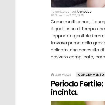
ha scritto per voi
Archetipo
28 Novembre 2020, 19:05
Come molti sanno, il pue
è quel lasso di tempo che
l’apparato genitale femmini
trovava prima della gravi
delicato, che necessita d
davvero complicato, cara
239
Views
CONCEPIMENTO
Periodo Fertil
incinta.