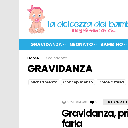
GRAVIDANZA
NEONATO
BAMBINO
You are here:
Home
Gravidanza
GRAVIDANZA
SUBTERMS
Allattamento
Concepimento
Dolce attesa
MORE
224
Views
2
Comments
DOLCE ATT
STORIES
Gravidanza, p
farla