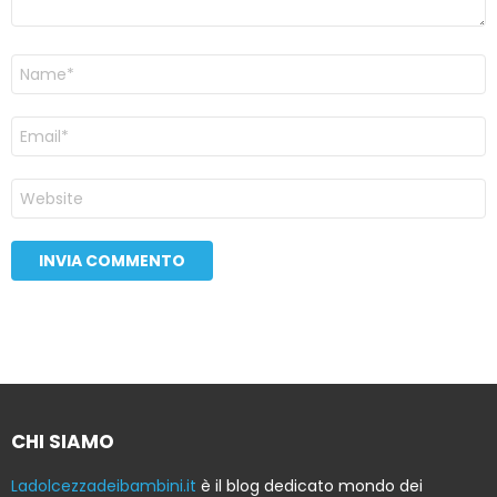
Nome
Email
Sito
web
CHI SIAMO
Ladolcezzadeibambini.it
è il blog dedicato mondo dei