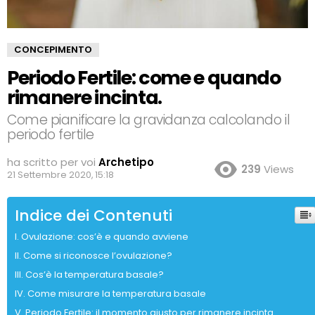
CONCEPIMENTO
Periodo Fertile: come e quando
rimanere incinta.
Come pianificare la gravidanza calcolando il
periodo fertile
ha scritto per voi
Archetipo
239
Views
21 Settembre 2020, 15:18
Indice dei Contenuti
Ovulazione: cos’è e quando avviene
Come si riconosce l’ovulazione?
Cos’è la temperatura basale?
Come misurare la temperatura basale
Periodo Fertile: il momento giusto per rimanere incinta