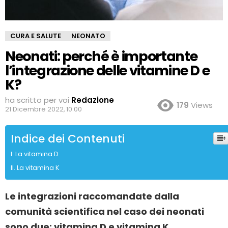
CURA E SALUTE
NEONATO
Neonati: perché è importante
l’integrazione delle vitamine D e
K?
ha scritto per voi
Redazione
179
Views
21 Dicembre 2022, 10:00
Indice dei Contenuti
La vitamina D
La vitamina K
Le integrazioni raccomandate dalla
comunità scientifica nel caso dei neonati
sono due: vitamina D e vitamina K,