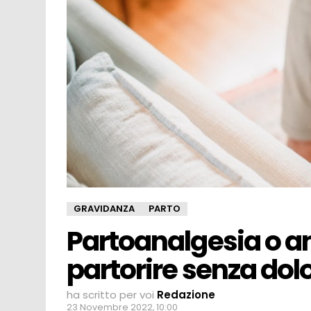
GRAVIDANZA
PARTO
Partoanalgesia o an
partorire senza dol
ha scritto per voi
Redazione
23 Novembre 2022, 10:00