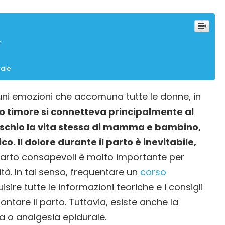
e
rale
ni emozioni che accomuna tutte le donne, in
o timore si connetteva principalmente al
rischio la vita stessa di mamma e bambino,
ico. Il dolore durante il parto è inevitabile,
 parto consapevoli è molto importante per
à. In tal senso, frequentare un
corso
re tutte le informazioni teoriche e i consigli
frontare il parto. Tuttavia, esiste anche la
ia o analgesia epidurale.