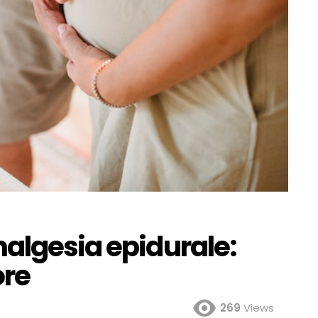
algesia epidurale:
ore
269
Views