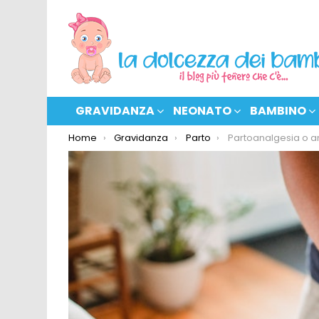
GRAVIDANZA
NEONATO
BAMBINO
You are here:
Home
Gravidanza
Parto
Partoanalgesia o analgesia epidur