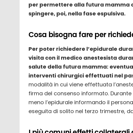
per permettere alla futura mamma di 
spingere, poi, nella fase espulsiva.
Cosa bisogna fare per richiede
Per poter richiedere l’epidurale dura
visita con il medico anestesista duran
salute della futura mamma: eventuali 
interventi chirurgici effettuati nel p
modalità in cui viene effettuata l’anest
firma del consenso informato. Durante i
meno l’epidurale informando il personale
eseguita di solito nel terzo trimestre, 
I più comuni effetti collateral