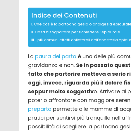
Indice dei Contenuti
Che cos’è la partoanalgesia o analgesia epidural
Cosa bisogna fare per richiedere l’epidurale
I più comuni effetti collaterali dell’anestesia epidu
La
paura del parto
è una delle più comu
gravidanza e non.
Se in passato quest
fatto che partorire metteva a serio 
oggi, invece, riguarda più il dolore fis
seppur molto soggettiv
o. Arrivare al
poterlo affrontare con maggiore serenit
preparto
permette alle mamme di acquisi
pratici per sentirsi più tranquille nell’af
possibilità di scegliere la partoanalges