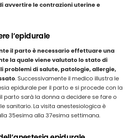
avvertire le contrazioni uterine e
re l’epidurale
nte il parto è necessario effettuare una
te la quale viene valutato lo stato di
problemi di salute, patologie, allergie,
assato
. Successivamente il medico illustra le
esia epidurale per il parto e si procede con la
l parto sarà la donna a decidere se fare o
 sanitario. La visita anestesiologica è
dalla 35esima alla 37esima settimana.
i dell’anestesia epidurale