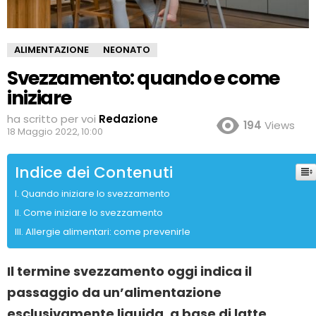
ALIMENTAZIONE
NEONATO
Svezzamento: quando e come
iniziare
ha scritto per voi
Redazione
194
Views
18 Maggio 2022, 10:00
Indice dei Contenuti
Quando iniziare lo svezzamento
Come iniziare lo svezzamento
Allergie alimentari: come prevenirle
Il termine svezzamento oggi indica il
passaggio da un’alimentazione
esclusivamente liquida, a base di latte