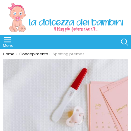
S
Menu
You are here:
Home
Concepimento
Spotting premestruale o perdite da impianto?