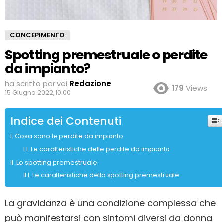
CONCEPIMENTO
Spotting premestruale o perdite
da impianto?
ha scritto per voi
Redazione
179
Views
15 Giugno 2022, 10:00
Indice dei Contenuti
Cosa sono le perdite da impianto
Le caratteristiche delle perdite da impianto
Lo spotting premestruale
Le caratteristiche dello spotting premestruale
La gravidanza è una condizione complessa che
può manifestarsi con sintomi diversi da donna